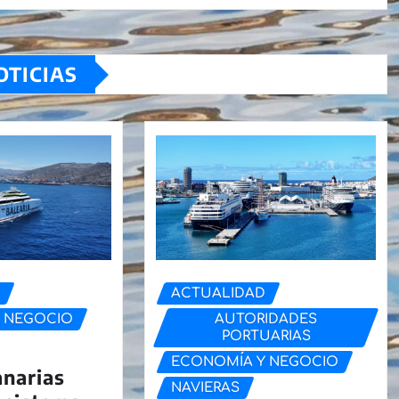
OTICIAS
D
ACTUALIDAD
 NEGOCIO
AUTORIDADES
PORTUARIAS
ECONOMÍA Y NEGOCIO
anarias
NAVIERAS