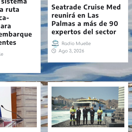
 sistema
Seatrade Cruise Med
la ruta
reunirá en Las
ca-
Palmas a más de 90
para
expertos del sector
l embarque
dentes
Radio Muelle
Ago 3, 2026
le