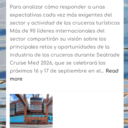
Blanca-
Para analizar cómo responder a unas
Corralejo
expectativas cada vez más exigentes del
para
sector y actividad de los cruceros turísticos
agilizar
Más de 90 líderes internacionales del
el
sector compartirán su visión sobre los
embarque
principales retos y oportunidades de la
a
industria de los cruceros durante Seatrade
los
Cruise Med 2026, que se celebrará los
residentes
próximos 16 y 17 de septiembre en el…
Read
more
:
Seatrade
Cruise
Med
reunirá
en