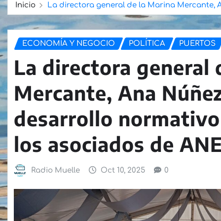
Inicio
La directora general de la Marina Mercante, 
ECONOMÍA Y NEGOCIO
POLÍTICA
PUERTOS
La directora general 
Mercante, Ana Núñez
desarrollo normativo
los asociados de AN
Radio Muelle
Oct 10, 2025
0