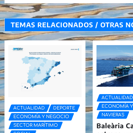
TEMAS RELACIONADOS / OTRAS N
ACTUALIDA
ECONOMÍA Y
ACTUALIDAD
DEPORTE
NAVIERAS
ECONOMÍA Y NEGOCIO
Baleària C
SECTOR MARÍTIMO