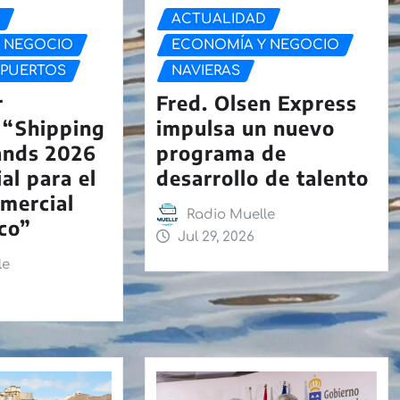
D
ACTUALIDAD
 NEGOCIO
ECONOMÍA Y NEGOCIO
PUERTOS
NAVIERAS
r
Fred. Olsen Express
 “Shipping
impulsa un nuevo
ands 2026
programa de
al para el
desarrollo de talento
mercial
Radio Muelle
ico”
Jul 29, 2026
le