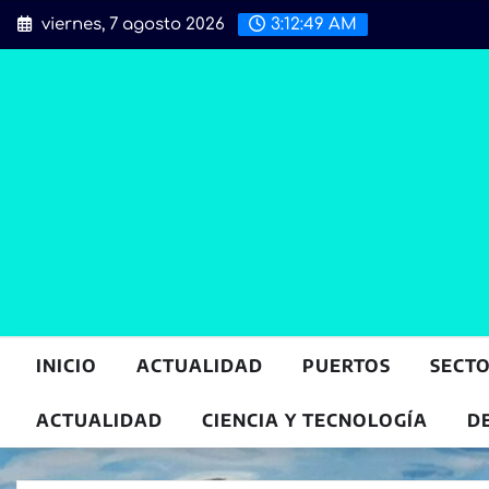
Saltar
viernes, 7 agosto 2026
3:12:51 AM
al
contenido
INICIO
ACTUALIDAD
PUERTOS
SECT
ACTUALIDAD
CIENCIA Y TECNOLOGÍA
D