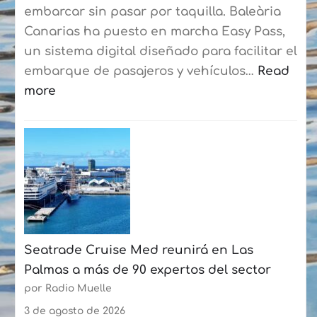
consolidan
embarcar sin pasar por taquilla. Baleària
su
Canarias ha puesto en marcha Easy Pass,
curso
un sistema digital diseñado para facilitar el
de
embarque de pasajeros y vehículos…
Read
verano
more
con
:
más
Baleària
de
Canarias
50
estrena
participantes
un
cada
sistema
semana
digital
Seatrade Cruise Med reunirá en Las
en
Palmas a más de 90 expertos del sector
la
por Radio Muelle
ruta
Playa
3 de agosto de 2026