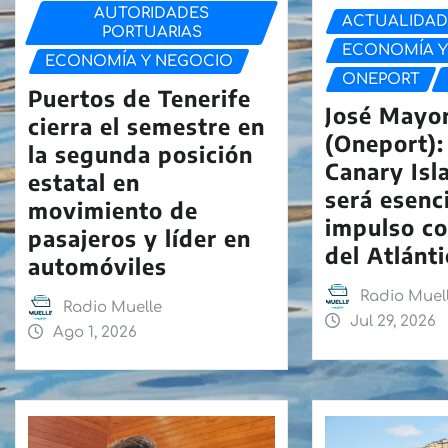
AUTORIDADES
ACTUALIDA
PORTUARIAS
ECONOMÍA Y
ECONOMÍA Y NEGOCIO
ONEPORT
Puertos de Tenerife
José Mayo
cierra el semestre en
(Oneport):
la segunda posición
Canary Isl
estatal en
será esenci
movimiento de
impulso co
pasajeros y líder en
del Atlánt
automóviles
Radio Muel
Radio Muelle
Jul 29, 2026
Ago 1, 2026