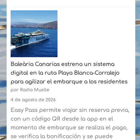
:
La
Fundación
Puertos
de
Las
Palmas
Baleària Canarias estrena un sistema
y
digital en la ruta Playa Blanca-Corralejo
la
para agilizar el embarque a los residentes
Federación
por Radio Muelle
de
Vela
4 de agosto de 2026
Latina
Easy Pass permite viajar sin reserva previa,
Canaria
con un código QR desde la app en el
de
momento de embarque se realiza el pago,
Botes
se verifica la bonificación y se puede