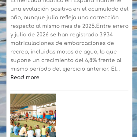
El mercado náutico en España mantiene
una evolución positiva en el acumulado del
año, aunque julio refleja una corrección
respecto al mismo mes de 2025.Entre enero
y julio de 2026 se han registrado 3.934
matriculaciones de embarcaciones de
recreo, incluidas motos de agua, lo que
supone un crecimiento del 6,8% frente al
mismo período del ejercicio anterior. El…
Read more
:
El
mercado
náutico
cierra
hasta