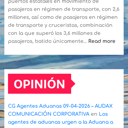
puertos estatales en movimiento de
pasajeros en régimen de transporte, con 2,6
millones, así como de pasajeros en régimen
de transporte y cruceristas, combinación
con la que superó los 3,6 millones de
pasajeros, batido únicamente…
Read more
:
Puertos
de
Tenerife
OPINIÓN
cierra
el
semestre
en
CG Agentes Aduanas 09-04-2026 – AUDAX
la
COMUNICACIÓN CORPORATIVA
en
Los
segunda
agentes de aduanas urgen a la Aduana a