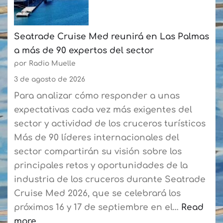
cada
sistema
semana
digital
Seatrade Cruise Med reunirá en Las Palmas
en
a más de 90 expertos del sector
la
por Radio Muelle
ruta
Playa
3 de agosto de 2026
Blanca-
Para analizar cómo responder a unas
Corralejo
expectativas cada vez más exigentes del
para
sector y actividad de los cruceros turísticos
agilizar
Más de 90 líderes internacionales del
el
sector compartirán su visión sobre los
embarque
principales retos y oportunidades de la
a
industria de los cruceros durante Seatrade
los
Cruise Med 2026, que se celebrará los
residentes
próximos 16 y 17 de septiembre en el…
Read
more