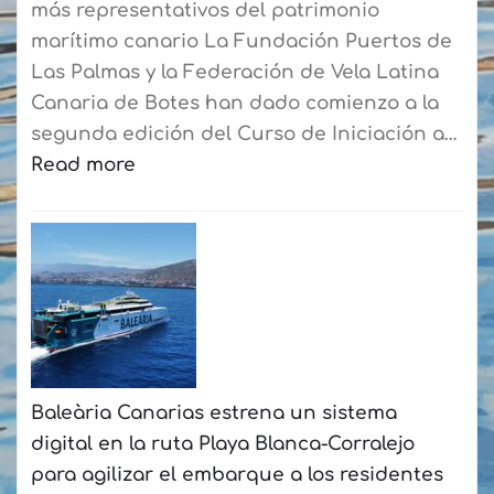
más representativos del patrimonio
marítimo canario La Fundación Puertos de
Las Palmas y la Federación de Vela Latina
Canaria de Botes han dado comienzo a la
segunda edición del Curso de Iniciación a…
Read more
:
La
Fundación
Puertos
de
Las
Palmas
Baleària Canarias estrena un sistema
y
digital en la ruta Playa Blanca-Corralejo
la
para agilizar el embarque a los residentes
Federación