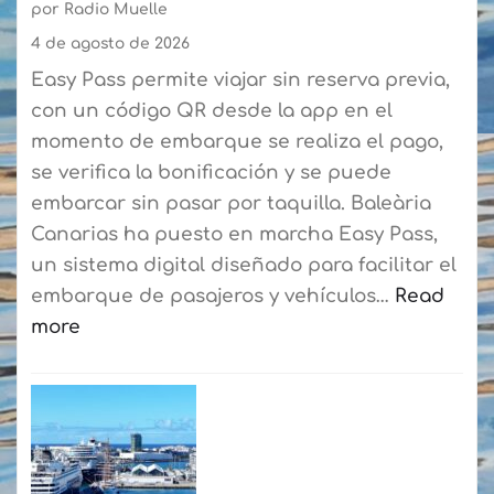
por Radio Muelle
de
Vela
4 de agosto de 2026
Latina
Easy Pass permite viajar sin reserva previa,
Canaria
con un código QR desde la app en el
de
momento de embarque se realiza el pago,
Botes
se verifica la bonificación y se puede
consolidan
embarcar sin pasar por taquilla. Baleària
su
Canarias ha puesto en marcha Easy Pass,
curso
un sistema digital diseñado para facilitar el
de
embarque de pasajeros y vehículos…
Read
verano
more
con
:
más
Baleària
de
Canarias
50
estrena
participantes
un