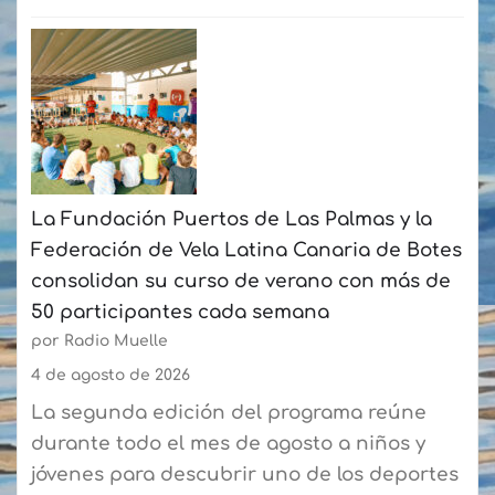
:
El
mercado
náutico
cierra
hasta
julio
La Fundación Puertos de Las Palmas y la
con
Federación de Vela Latina Canaria de Botes
un
consolidan su curso de verano con más de
crecimiento
50 participantes cada semana
acumulado
por Radio Muelle
del
6,8%
4 de agosto de 2026
La segunda edición del programa reúne
durante todo el mes de agosto a niños y
jóvenes para descubrir uno de los deportes