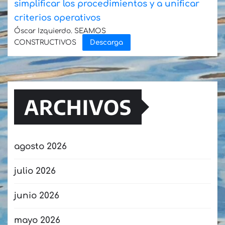
posición
simplificar los procedimientos y a unificar
estatal
criterios operativos
en
Óscar Izquierdo. SEAMOS
CONSTRUCTIVOS
Descarga
movimiento
de
pasajeros
y
ARCHIVOS
líder
en
automóviles
agosto 2026
julio 2026
junio 2026
mayo 2026