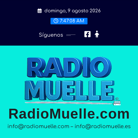
Saltar
domingo, 9 agosto 2026
al
contenido
7:47:10 AM
Síguenos
RadioMuelle.com
info@radiomuelle.com – info@radiomuelle.es