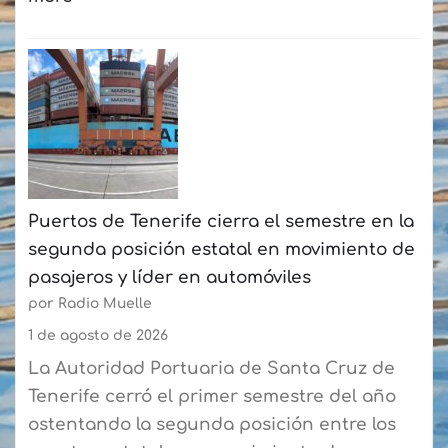
:
Seatrade
Cruise
Med
reunirá
en
Las
Puertos de Tenerife cierra el semestre en la
Palmas
segunda posición estatal en movimiento de
a
pasajeros y líder en automóviles
más
por Radio Muelle
de
90
1 de agosto de 2026
expertos
La Autoridad Portuaria de Santa Cruz de
del
Tenerife cerró el primer semestre del año
sector
ostentando la segunda posición entre los