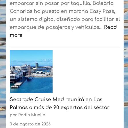
consolidan
embarcar sin pasar por taquilla. Baleària
su
Canarias ha puesto en marcha Easy Pass,
curso
un sistema digital diseñado para facilitar el
de
embarque de pasajeros y vehículos…
Read
verano
more
con
:
más
Baleària
de
Canarias
50
estrena
participantes
un
cada
sistema
semana
digital
Seatrade Cruise Med reunirá en Las
en
Palmas a más de 90 expertos del sector
la
por Radio Muelle
ruta
Playa
3 de agosto de 2026