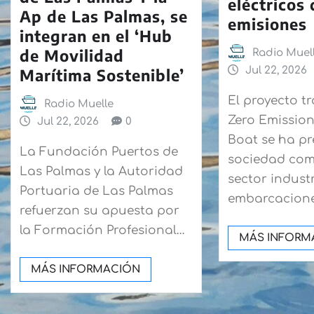
eléctricos
Ap de Las Palmas, se
emisiones
integran en el ‘Hub
de Movilidad
Radio Muel
Jul 22, 2026
Marítima Sostenible’
El proyecto 
Radio Muelle
Zero Emissio
Jul 22, 2026
0
Boat se ha p
La Fundación Puertos de
sociedad co
Las Palmas y la Autoridad
sector industr
Portuaria de Las Palmas
embarcacione
refuerzan su apuesta por
la Formación Profesional…
MÁS INFORM
MÁS INFORMACIÓN