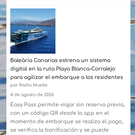
:
La
Fundación
Puertos
de
Las
Palmas
Baleària Canarias estrena un sistema
y
digital en la ruta Playa Blanca-Corralejo
la
para agilizar el embarque a los residentes
Federación
por Radio Muelle
de
Vela
4 de agosto de 2026
Latina
Easy Pass permite viajar sin reserva previa,
Canaria
con un código QR desde la app en el
de
momento de embarque se realiza el pago,
Botes
se verifica la bonificación y se puede