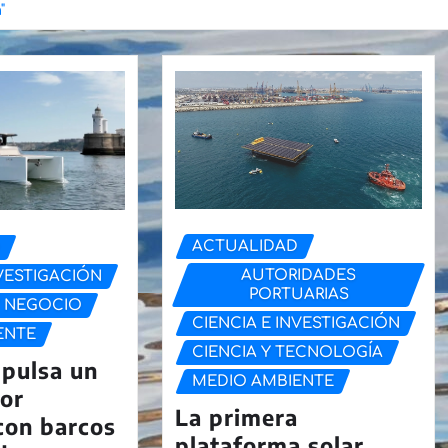
"
ACTUALIDAD
D
AUTORIDADES
NVESTIGACIÓN
PORTUARIAS
 NEGOCIO
CIENCIA E INVESTIGACIÓN
ENTE
CIENCIA Y TECNOLOGÍA
mpulsa un
MEDIO AMBIENTE
or
La primera
 con barcos
plataforma solar