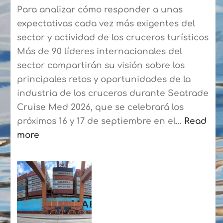
Blanca-
Para analizar cómo responder a unas
Corralejo
expectativas cada vez más exigentes del
para
sector y actividad de los cruceros turísticos
agilizar
Más de 90 líderes internacionales del
el
sector compartirán su visión sobre los
embarque
principales retos y oportunidades de la
a
industria de los cruceros durante Seatrade
los
Cruise Med 2026, que se celebrará los
residentes
próximos 16 y 17 de septiembre en el…
Read
more
:
Seatrade
Cruise
Med
reunirá
en