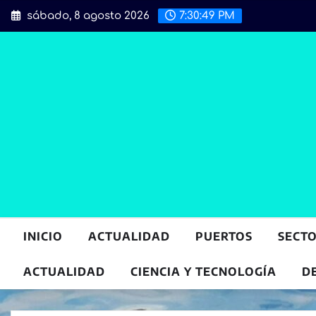
Saltar
sábado, 8 agosto 2026
7:30:51 PM
al
contenido
INICIO
ACTUALIDAD
PUERTOS
SECT
ACTUALIDAD
CIENCIA Y TECNOLOGÍA
D