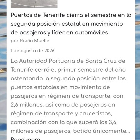
Las
Puertos de Tenerife cierra el semestre en la
Palmas
segunda posición estatal en movimiento
a
de pasajeros y líder en automóviles
más
por Radio Muelle
de
90
1 de agosto de 2026
expertos
La Autoridad Portuaria de Santa Cruz de
del
Tenerife cerró el primer semestre del año
sector
ostentando la segunda posición entre los
puertos estatales en movimiento de
pasajeros en régimen de transporte, con
2,6 millones, así como de pasajeros en
régimen de transporte y cruceristas,
combinación con la que superó los 3,6
millones de pasajeros, batido únicamente…
Read more