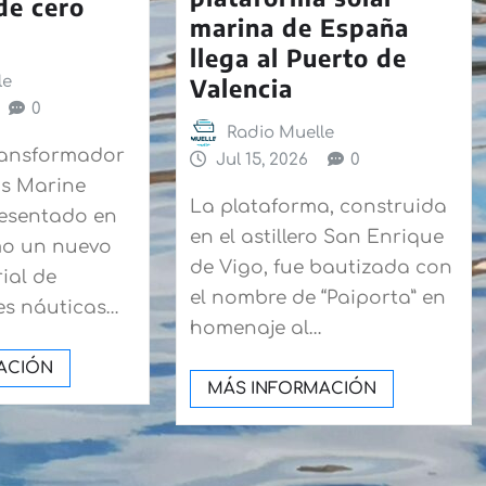
 de cero
marina de España
llega al Puerto de
Valencia
le
0
Radio Muelle
transformador
Jul 15, 2026
0
ns Marine
La plataforma, construida
resentado en
en el astillero San Enrique
mo un nuevo
de Vigo, fue bautizada con
ial de
el nombre de “Paiporta” en
s náuticas…
homenaje al…
ACIÓN
MÁS INFORMACIÓN