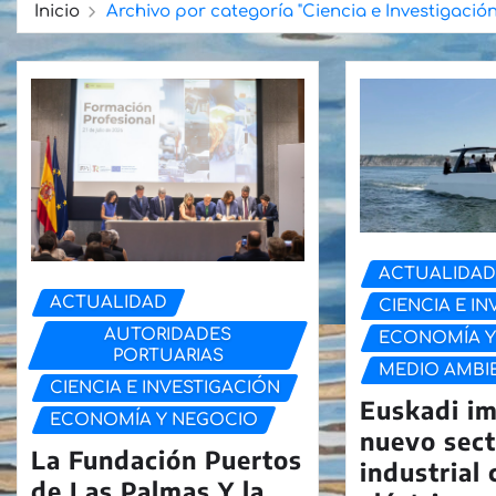
Inicio
Archivo por categoría "Ciencia e Investigación
ACTUALIDA
ACTUALIDAD
CIENCIA E I
AUTORIDADES
ECONOMÍA Y
PORTUARIAS
MEDIO AMBI
CIENCIA E INVESTIGACIÓN
Euskadi i
ECONOMÍA Y NEGOCIO
nuevo sect
La Fundación Puertos
industrial
de Las Palmas Y la