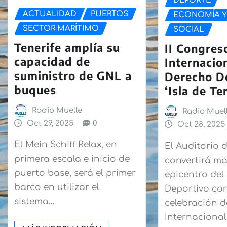
DEPORTE
ACTUALIDAD
PUERTOS
ECONOMÍA Y
SECTOR MARÍTIMO
SOCIAL
Tenerife amplía su
II Congres
capacidad de
Internacio
suministro de GNL a
Derecho D
buques
‘Isla de Te
Radio Muelle
Radio Muel
Oct 29, 2025
0
Oct 28, 2025
El Mein Schiff Relax, en
El Auditorio d
primera escala e inicio de
convertirá m
puerto base, será el primer
epicentro del
barco en utilizar el
Deportivo con
sistema…
celebración d
Internaciona