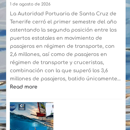
90
1 de agosto de 2026
expertos
La Autoridad Portuaria de Santa Cruz de
del
Tenerife cerró el primer semestre del año
sector
ostentando la segunda posición entre los
puertos estatales en movimiento de
pasajeros en régimen de transporte, con
2,6 millones, así como de pasajeros en
régimen de transporte y cruceristas,
combinación con la que superó los 3,6
millones de pasajeros, batido únicamente…
Read more
:
Puertos
de
Tenerife
cierra