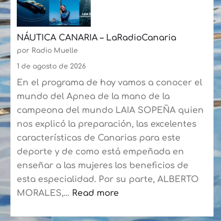
el
semestre
NÁUTICA CANARIA – LaRadioCanaria
en
por Radio Muelle
la
segunda
1 de agosto de 2026
posición
En el programa de hoy vamos a conocer el
estatal
mundo del Apnea de la mano de la
en
campeona del mundo LAIA SOPEÑA quien
movimiento
nos explicó la preparación, las excelentes
de
características de Canarias para este
pasajeros
deporte y de como está empeñada en
y
enseñar a las mujeres los beneficios de
líder
esta especialidad. Por su parte, ALBERTO
en
MORALES,…
Read more
automóviles
: