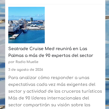
:
más
Baleària
de
Canarias
50
estrena
participantes
un
cada
sistema
semana
digital
Seatrade Cruise Med reunirá en Las
en
Palmas a más de 90 expertos del sector
la
por Radio Muelle
ruta
Playa
3 de agosto de 2026
Blanca-
Para analizar cómo responder a unas
Corralejo
expectativas cada vez más exigentes del
para
sector y actividad de los cruceros turísticos
agilizar
Más de 90 líderes internacionales del
el
sector compartirán su visión sobre los