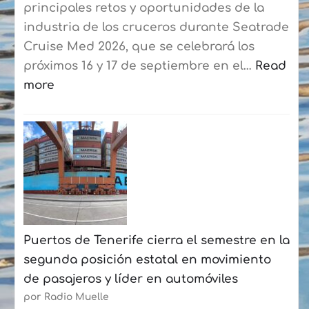
embarque
principales retos y oportunidades de la
a
industria de los cruceros durante Seatrade
los
Cruise Med 2026, que se celebrará los
residentes
próximos 16 y 17 de septiembre en el…
Read
more
:
Seatrade
Cruise
Med
reunirá
en
Las
Puertos de Tenerife cierra el semestre en la
Palmas
segunda posición estatal en movimiento
a
de pasajeros y líder en automóviles
más
por Radio Muelle
de