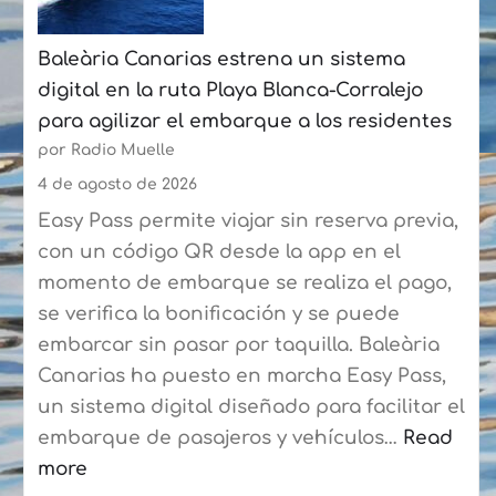
Palmas
Baleària Canarias estrena un sistema
y
digital en la ruta Playa Blanca-Corralejo
la
para agilizar el embarque a los residentes
Federación
por Radio Muelle
de
Vela
4 de agosto de 2026
Latina
Easy Pass permite viajar sin reserva previa,
Canaria
con un código QR desde la app en el
de
momento de embarque se realiza el pago,
Botes
se verifica la bonificación y se puede
consolidan
embarcar sin pasar por taquilla. Baleària
su
Canarias ha puesto en marcha Easy Pass,
curso
un sistema digital diseñado para facilitar el
de
embarque de pasajeros y vehículos…
Read
verano
more
con