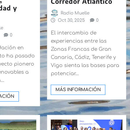
Corredor Atlántico
idad y
Radio Muelle
Oct 30, 2025
0
le
El intercambio de
0
experiencias entre las
dación en
Zonas Francas de Gran
tuto ha pasado
Canaria, Cádiz, Tenerife y
yecto pionero
Vigo sienta las bases para
enovables a
potenciar…
n…
MÁS INFORMACIÓN
ACIÓN