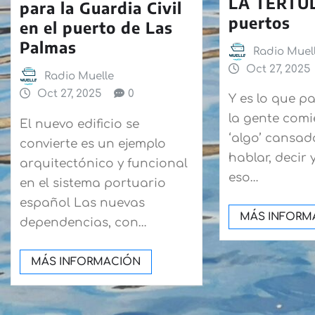
LA TERTUL
para la Guardia Civil
puertos
en el puerto de Las
Palmas
Radio Muel
Oct 27, 2025
Radio Muelle
Oct 27, 2025
0
Y es lo que 
la gente comi
El nuevo edificio se
‘algo’ cansad
convierte es un ejemplo
hablar, decir 
arquitectónico y funcional
eso…
en el sistema portuario
español Las nuevas
MÁS INFORM
dependencias, con…
MÁS INFORMACIÓN