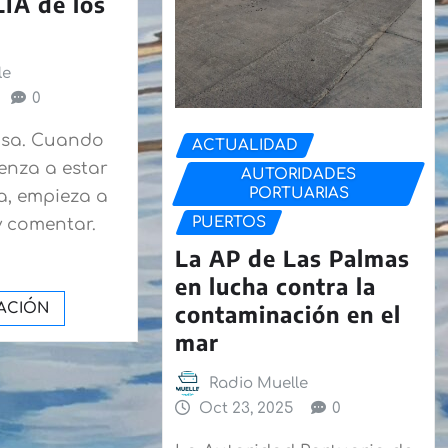
IA de los
le
0
pasa. Cuando
ACTUALIDAD
enza a estar
AUTORIDADES
PORTUARIAS
a, empieza a
PUERTOS
y comentar.
La AP de Las Palmas
en lucha contra la
contaminación en el
ACIÓN
mar
Radio Muelle
Oct 23, 2025
0