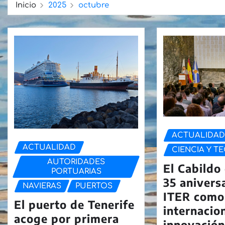
Inicio
2025
octubre
ACTUALIDA
ACTUALIDAD
CIENCIA Y T
AUTORIDADES
El Cabildo 
PORTUARIAS
35 anivers
NAVIERAS
PUERTOS
ITER como
El puerto de Tenerife
internacio
acoge por primera
innovación