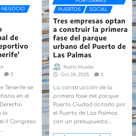
PORTUARIAS
 NEGOCIO
PUERTOS
SOCIAL
Tres empresas optan
o
a construir la primera
nal de
fase del parque
eportivo
urbano del Puerto de
nerife’
Las Palmas
le
Radio Muelle
0
Oct 28, 2025
0
e Tenerife se
La construcción de la
añana en el
primera fase del parque
 Derecho
Puerto Ciudad licitado por
 la
el Puerto de Las Palmas
el II Congreso
con un presupuesto…
l…