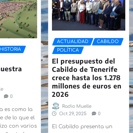
ACTUALIDAD
CABILDO
HISTORIA
POLÍTICA
El presupuesto del
nuestra
Cabildo de Tenerife
crece hasta los 1.278
millones de euros en
le
2026
0
Radio Muelle
a es como la
Oct 29, 2025
0
 de lo que el
izo con varios
El Cabildo presenta un