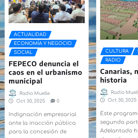
ACTUALIDAD
ECONOMÍA Y NEGOCIO
CULTURA
SOCIAL
RADIO
FEPECO denuncia el
Canarias, 
caos en el urbanismo
historia
municipal
Radio Muel
Radio Muelle
Oct 30, 2025
Oct 30, 2025
0
Este program
Indignación empresarial
segunda parte
ante la inacción pública
Adelantado h
para la concesión de