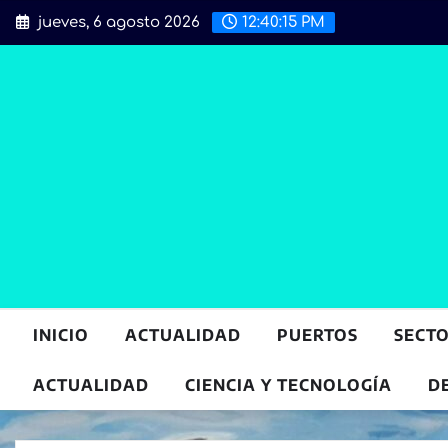
Saltar
jueves, 6 agosto 2026
12:40:17 PM
al
contenido
INICIO
ACTUALIDAD
PUERTOS
SECT
ACTUALIDAD
CIENCIA Y TECNOLOGÍA
D