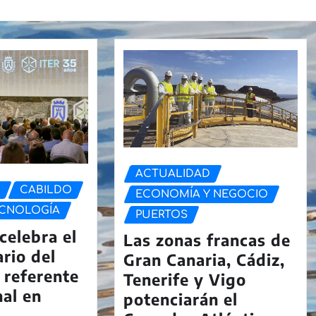
ACTUALIDAD
D
CABILDO
ECONOMÍA Y NEGOCIO
ECNOLOGÍA
PUERTOS
celebra el
Las zonas francas de
ario del
Gran Canaria, Cádiz,
 referente
Tenerife y Vigo
nal en
potenciarán el
,