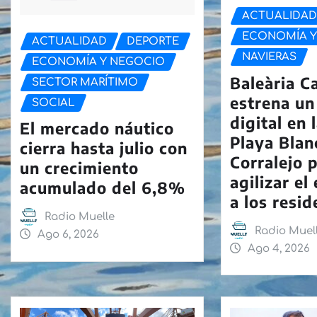
ACTUALIDA
ECONOMÍA Y
ACTUALIDAD
DEPORTE
NAVIERAS
ECONOMÍA Y NEGOCIO
Baleària C
SECTOR MARÍTIMO
estrena un
SOCIAL
digital en 
El mercado náutico
Playa Blan
cierra hasta julio con
Corralejo 
un crecimiento
agilizar e
acumulado del 6,8%
a los resi
Radio Muelle
Radio Muel
Ago 6, 2026
Ago 4, 2026