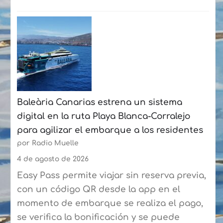
:
La
Fundación
Puertos
de
Las
Palmas
Baleària Canarias estrena un sistema
y
digital en la ruta Playa Blanca-Corralejo
la
para agilizar el embarque a los residentes
Federación
por Radio Muelle
de
Vela
4 de agosto de 2026
Latina
Easy Pass permite viajar sin reserva previa,
Canaria
con un código QR desde la app en el
de
momento de embarque se realiza el pago,
Botes
se verifica la bonificación y se puede