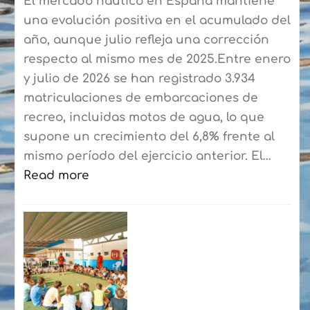
El mercado náutico en España mantiene
una evolución positiva en el acumulado del
año, aunque julio refleja una corrección
respecto al mismo mes de 2025.Entre enero
y julio de 2026 se han registrado 3.934
matriculaciones de embarcaciones de
recreo, incluidas motos de agua, lo que
supone un crecimiento del 6,8% frente al
mismo período del ejercicio anterior. El…
Read more
:
El
mercado
náutico
cierra
hasta