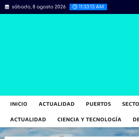
Saltar
sábado, 8 agosto 2026
11:33:14 AM
al
contenido
INICIO
ACTUALIDAD
PUERTOS
SECT
ACTUALIDAD
CIENCIA Y TECNOLOGÍA
D