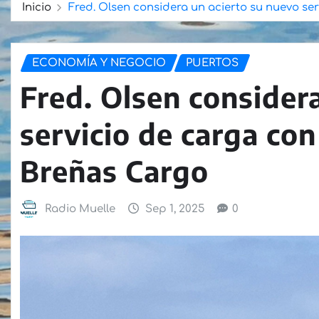
Inicio
Fred. Olsen considera un acierto su nuevo se
ECONOMÍA Y NEGOCIO
PUERTOS
Fred. Olsen consider
servicio de carga con
Breñas Cargo
Radio Muelle
Sep 1, 2025
0