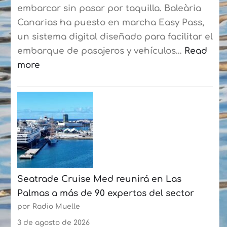
consolidan
embarcar sin pasar por taquilla. Baleària
su
Canarias ha puesto en marcha Easy Pass,
curso
un sistema digital diseñado para facilitar el
de
embarque de pasajeros y vehículos…
Read
verano
more
con
:
más
Baleària
de
Canarias
50
estrena
participantes
un
cada
sistema
semana
digital
Seatrade Cruise Med reunirá en Las
en
Palmas a más de 90 expertos del sector
la
por Radio Muelle
ruta
Playa
3 de agosto de 2026