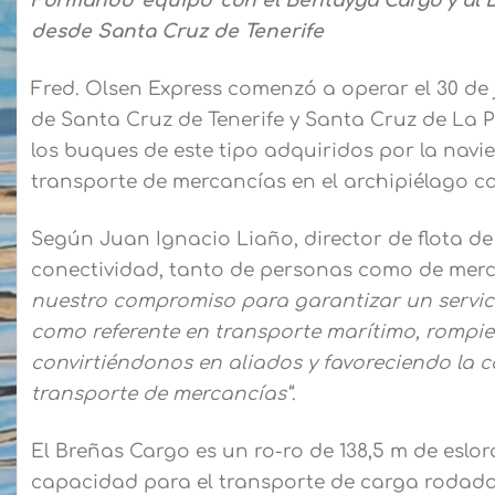
Formando ‘equipo’ con el Bentayga Cargo y al B
desde Santa Cruz de Tenerife
Fred. Olsen Express comenzó a operar el 30 de 
de Santa Cruz de Tenerife y Santa Cruz de La P
los buques de este tipo adquiridos por la navie
transporte de mercancías en el archipiélago c
Según Juan Ignacio Liaño, director de flota de d
conectividad, tanto de personas como de merca
nuestro compromiso para garantizar un servici
como referente en transporte marítimo, rompien
convirtiéndonos en aliados y favoreciendo la 
transporte de mercancías”
.
El Breñas Cargo es un ro-ro de 138,5 m de eslora
capacidad para el transporte de carga rodada