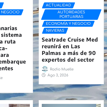
D
ACTUALIDAD
 NEGOCIO
AUTORIDADES
PORTUARIAS
ECONOMÍA Y NEGOCIO
anarias
NAVIERAS
 sistema
Seatrade Cruise Med
la ruta
reunirá en Las
ca-
Palmas a más de 90
para
expertos del sector
l embarque
dentes
Radio Muelle
Ago 3, 2026
le