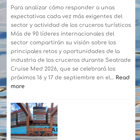
Blanca-
Para analizar cómo responder a unas
Corralejo
expectativas cada vez más exigentes del
para
sector y actividad de los cruceros turísticos
agilizar
Más de 90 líderes internacionales del
el
sector compartirán su visión sobre los
embarque
principales retos y oportunidades de la
a
industria de los cruceros durante Seatrade
los
Cruise Med 2026, que se celebrará los
residentes
próximos 16 y 17 de septiembre en el…
Read
more
:
Seatrade
Cruise
Med
reunirá
en