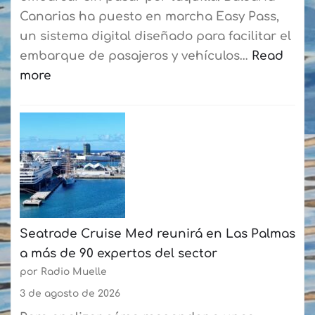
su
Canarias ha puesto en marcha Easy Pass,
curso
un sistema digital diseñado para facilitar el
de
embarque de pasajeros y vehículos…
Read
verano
more
con
:
más
Baleària
de
Canarias
50
estrena
participantes
un
cada
sistema
semana
digital
Seatrade Cruise Med reunirá en Las Palmas
en
a más de 90 expertos del sector
la
por Radio Muelle
ruta
Playa
3 de agosto de 2026
Blanca-