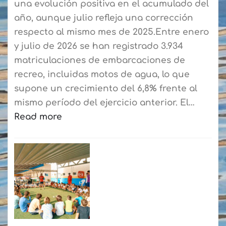
una evolución positiva en el acumulado del
año, aunque julio refleja una corrección
respecto al mismo mes de 2025.Entre enero
y julio de 2026 se han registrado 3.934
matriculaciones de embarcaciones de
recreo, incluidas motos de agua, lo que
supone un crecimiento del 6,8% frente al
mismo período del ejercicio anterior. El…
Read more
:
El
mercado
náutico
cierra
hasta
julio