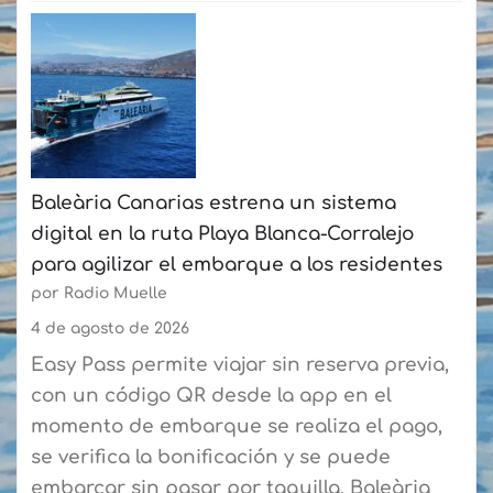
La
Fundación
Puertos
de
Las
Palmas
Baleària Canarias estrena un sistema
y
digital en la ruta Playa Blanca-Corralejo
la
para agilizar el embarque a los residentes
Federación
por Radio Muelle
de
Vela
4 de agosto de 2026
Latina
Easy Pass permite viajar sin reserva previa,
Canaria
con un código QR desde la app en el
de
momento de embarque se realiza el pago,
Botes
se verifica la bonificación y se puede
consolidan
embarcar sin pasar por taquilla. Baleària