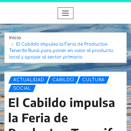
Inicio
El Cabildo impulsa la Feria de Productos
Tenerife Rural para poner en valor el producto
local y apoyar al sector primario
ACTUALIDAD
CABILDO
CULTURA
SOCIAL
El Cabildo impulsa
la Feria de