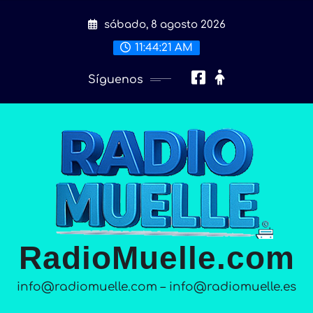
Saltar
sábado, 8 agosto 2026
al
contenido
11:44:23 AM
Síguenos
RadioMuelle.com
info@radiomuelle.com – info@radiomuelle.es