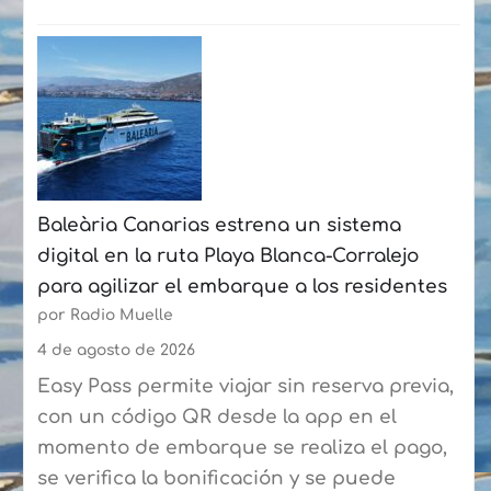
:
La
Fundación
Puertos
de
Las
Palmas
Baleària Canarias estrena un sistema
y
digital en la ruta Playa Blanca-Corralejo
la
para agilizar el embarque a los residentes
Federación
por Radio Muelle
de
Vela
4 de agosto de 2026
Latina
Easy Pass permite viajar sin reserva previa,
Canaria
con un código QR desde la app en el
de
momento de embarque se realiza el pago,
Botes
se verifica la bonificación y se puede