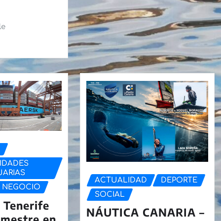
le
D
IDADES
UARIAS
ACTUALIDAD
DEPORTE
 NEGOCIO
SOCIAL
 Tenerife
NÁUTICA CANARIA –
semestre en