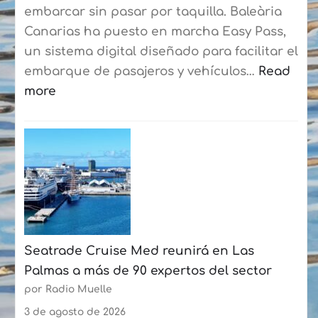
consolidan
embarcar sin pasar por taquilla. Baleària
su
Canarias ha puesto en marcha Easy Pass,
curso
un sistema digital diseñado para facilitar el
de
embarque de pasajeros y vehículos…
Read
verano
more
con
:
más
Baleària
de
Canarias
50
estrena
participantes
un
cada
sistema
semana
digital
Seatrade Cruise Med reunirá en Las
en
Palmas a más de 90 expertos del sector
la
por Radio Muelle
ruta
Playa
3 de agosto de 2026