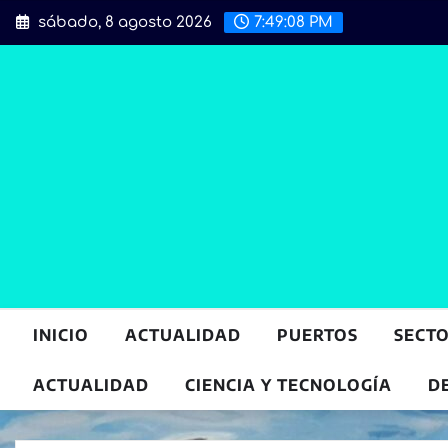
Saltar
sábado, 8 agosto 2026
7:49:10 PM
al
contenido
INICIO
ACTUALIDAD
PUERTOS
SECT
ACTUALIDAD
CIENCIA Y TECNOLOGÍA
D