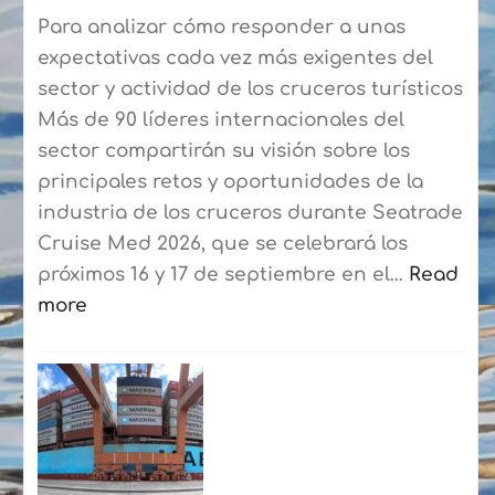
Blanca-
Para analizar cómo responder a unas
Corralejo
expectativas cada vez más exigentes del
para
sector y actividad de los cruceros turísticos
agilizar
Más de 90 líderes internacionales del
el
sector compartirán su visión sobre los
embarque
principales retos y oportunidades de la
a
industria de los cruceros durante Seatrade
los
Cruise Med 2026, que se celebrará los
residentes
próximos 16 y 17 de septiembre en el…
Read
more
:
Seatrade
Cruise
Med
reunirá
en