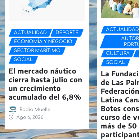
ACTUALIDA
ACTUALIDAD
DEPORTE
AUTOR
ECONOMÍA Y NEGOCIO
PORT
SECTOR MARÍTIMO
CULTURA
SOCIAL
SOCIAL
El mercado náutico
La Fundaci
cierra hasta julio con
de Las Pal
un crecimiento
Federación
acumulado del 6,8%
Latina Can
Botes cons
Radio Muelle
curso de v
Ago 6, 2026
más de 50
participan