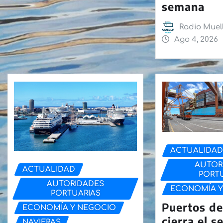
semana
Radio Muel
Ago 4, 2026
ACTUALIDA
AUTOR
ACTUALIDAD
PORT
AUTORIDADES
ECONOMÍA Y
PORTUARIAS
Puertos de
ECONOMÍA Y NEGOCIO
cierra el 
NAVIERAS