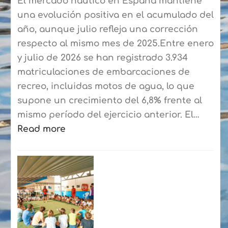
El mercado náutico en España mantiene
una evolución positiva en el acumulado del
año, aunque julio refleja una corrección
respecto al mismo mes de 2025.Entre enero
y julio de 2026 se han registrado 3.934
matriculaciones de embarcaciones de
recreo, incluidas motos de agua, lo que
supone un crecimiento del 6,8% frente al
mismo período del ejercicio anterior. El…
Read more
:
El
mercado
náutico
cierra
hasta