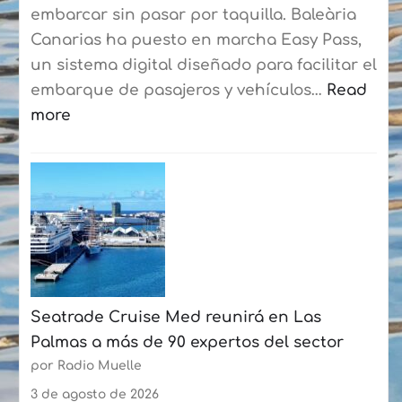
consolidan
embarcar sin pasar por taquilla. Baleària
su
Canarias ha puesto en marcha Easy Pass,
curso
un sistema digital diseñado para facilitar el
de
embarque de pasajeros y vehículos…
Read
verano
more
con
:
más
Baleària
de
Canarias
50
estrena
participantes
un
cada
sistema
semana
digital
Seatrade Cruise Med reunirá en Las
en
Palmas a más de 90 expertos del sector
la
por Radio Muelle
ruta
Playa
3 de agosto de 2026