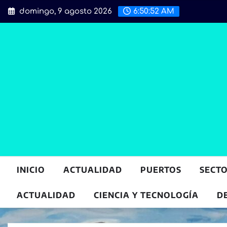
Saltar
domingo, 9 agosto 2026
6:50:53 AM
al
contenido
INICIO
ACTUALIDAD
PUERTOS
SECT
ACTUALIDAD
CIENCIA Y TECNOLOGÍA
D