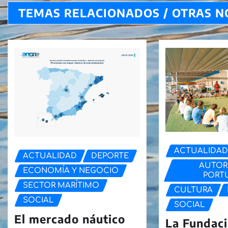
TEMAS RELACIONADOS / OTRAS N
ACTUALIDA
ACTUALIDAD
DEPORTE
AUTOR
ECONOMÍA Y NEGOCIO
PORT
SECTOR MARÍTIMO
CULTURA
SOCIAL
SOCIAL
El mercado náutico
La Fundaci