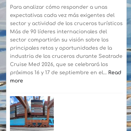
Blanca-
Para analizar cómo responder a unas
Corralejo
expectativas cada vez más exigentes del
para
sector y actividad de los cruceros turísticos
agilizar
Más de 90 líderes internacionales del
el
sector compartirán su visión sobre los
embarque
principales retos y oportunidades de la
a
industria de los cruceros durante Seatrade
los
Cruise Med 2026, que se celebrará los
residentes
próximos 16 y 17 de septiembre en el…
Read
more
:
Seatrade
Cruise
Med
reunirá
en