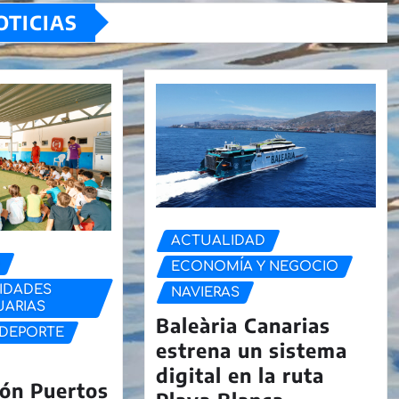
OTICIAS
ACTUALIDAD
D
ECONOMÍA Y NEGOCIO
IDADES
NAVIERAS
UARIAS
Baleària Canarias
DEPORTE
estrena un sistema
digital en la ruta
ón Puertos