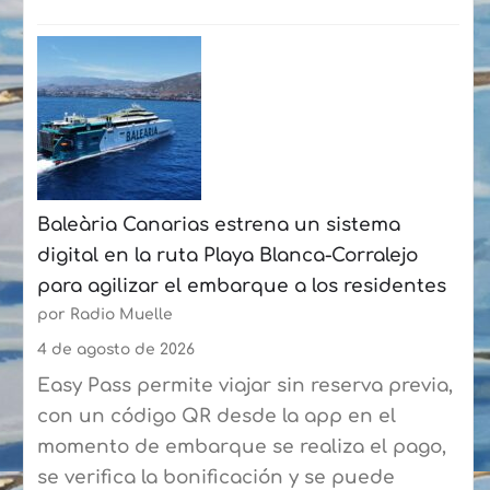
:
La
Fundación
Puertos
de
Las
Palmas
Baleària Canarias estrena un sistema
y
digital en la ruta Playa Blanca-Corralejo
la
para agilizar el embarque a los residentes
Federación
por Radio Muelle
de
Vela
4 de agosto de 2026
Latina
Easy Pass permite viajar sin reserva previa,
Canaria
con un código QR desde la app en el
de
momento de embarque se realiza el pago,
Botes
se verifica la bonificación y se puede