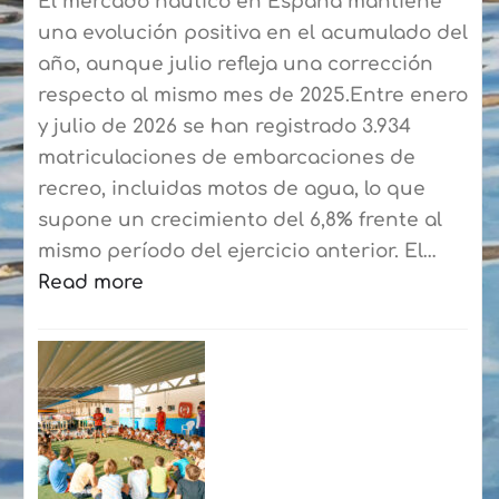
El mercado náutico en España mantiene
una evolución positiva en el acumulado del
año, aunque julio refleja una corrección
respecto al mismo mes de 2025.Entre enero
y julio de 2026 se han registrado 3.934
matriculaciones de embarcaciones de
recreo, incluidas motos de agua, lo que
supone un crecimiento del 6,8% frente al
mismo período del ejercicio anterior. El…
Read more
:
El
mercado
náutico
cierra
hasta