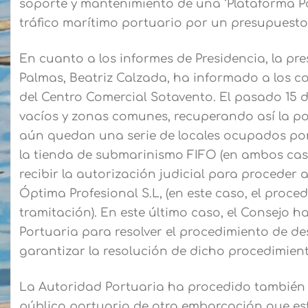
soporte y mantenimiento de una ‘Plataforma Po
tráfico marítimo portuario por un presupuesto 
En cuanto a los informes de Presidencia, la pr
Palmas, Beatriz Calzada, ha informado a los co
del Centro Comercial Sotavento. El pasado 15 de
vacíos y zonas comunes, recuperando así la po
aún quedan una serie de locales ocupados por 
la tienda de submarinismo FIFO (en ambos caso
recibir la autorización judicial para proceder a
Óptima Profesional S.L, (en este caso, el proc
tramitación). En este último caso, el Consejo h
Portuaria para resolver el procedimiento de de
garantizar la resolución de dicho procedimient
La Autoridad Portuaria ha procedido también 
público portuario de otra embarcación que es