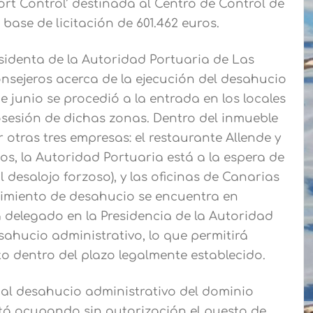
rt Control’ destinada al Centro de Control de
base de licitación de 601.462 euros.
esidenta de la Autoridad Portuaria de Las
nsejeros acerca de la ejecución del desahucio
 junio se procedió a la entrada en los locales
sesión de dichas zonas. Dentro del inmueble
otras tres empresas: el restaurante Allende y
s, la Autoridad Portuaria está a la espera de
l desalojo forzoso), y las oficinas de Canarias
edimiento de desahucio se encuentra en
a delegado en la Presidencia de la Autoridad
sahucio administrativo, lo que permitirá
o dentro del plazo legalmente establecido.
al desahucio administrativo del dominio
tá ocupando sin autorización el puesto de