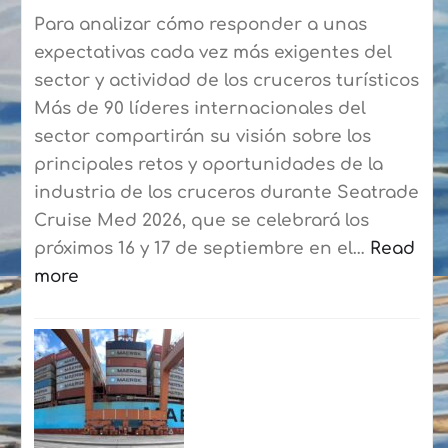
Blanca-
Para analizar cómo responder a unas
Corralejo
expectativas cada vez más exigentes del
para
sector y actividad de los cruceros turísticos
agilizar
Más de 90 líderes internacionales del
el
sector compartirán su visión sobre los
embarque
principales retos y oportunidades de la
a
industria de los cruceros durante Seatrade
los
Cruise Med 2026, que se celebrará los
residentes
próximos 16 y 17 de septiembre en el…
Read
more
:
Seatrade
Cruise
Med
reunirá
en