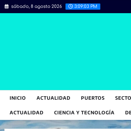
Saltar
sábado, 8 agosto 2026
3:09:04 PM
al
contenido
INICIO
ACTUALIDAD
PUERTOS
SECT
ACTUALIDAD
CIENCIA Y TECNOLOGÍA
D