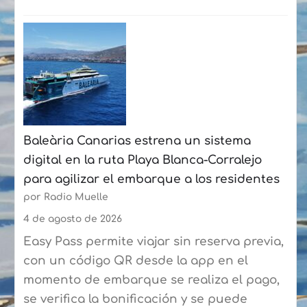
:
La
Fundación
Puertos
de
Las
Palmas
Baleària Canarias estrena un sistema
y
digital en la ruta Playa Blanca-Corralejo
la
para agilizar el embarque a los residentes
Federación
por Radio Muelle
de
Vela
4 de agosto de 2026
Latina
Easy Pass permite viajar sin reserva previa,
Canaria
con un código QR desde la app en el
de
momento de embarque se realiza el pago,
Botes
se verifica la bonificación y se puede