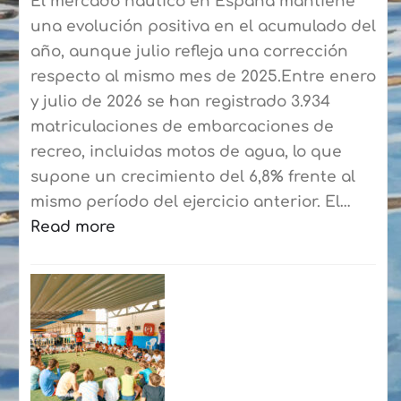
El mercado náutico en España mantiene
una evolución positiva en el acumulado del
año, aunque julio refleja una corrección
respecto al mismo mes de 2025.Entre enero
y julio de 2026 se han registrado 3.934
matriculaciones de embarcaciones de
recreo, incluidas motos de agua, lo que
supone un crecimiento del 6,8% frente al
mismo período del ejercicio anterior. El…
Read more
:
El
mercado
náutico
cierra
hasta