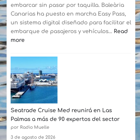
consolidan
embarcar sin pasar por taquilla. Baleària
su
Canarias ha puesto en marcha Easy Pass,
curso
un sistema digital diseñado para facilitar el
de
embarque de pasajeros y vehículos…
Read
verano
more
con
:
más
Baleària
de
Canarias
50
estrena
participantes
un
cada
sistema
semana
digital
Seatrade Cruise Med reunirá en Las
en
Palmas a más de 90 expertos del sector
la
por Radio Muelle
ruta
Playa
3 de agosto de 2026