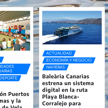
ACTUALIDAD
D
ECONOMÍA Y NEGOCIO
IDADES
NAVIERAS
UARIAS
Baleària Canarias
DEPORTE
estrena un sistema
digital en la ruta
ón Puertos
Playa Blanca-
mas y la
Corralejo para
 de Vela