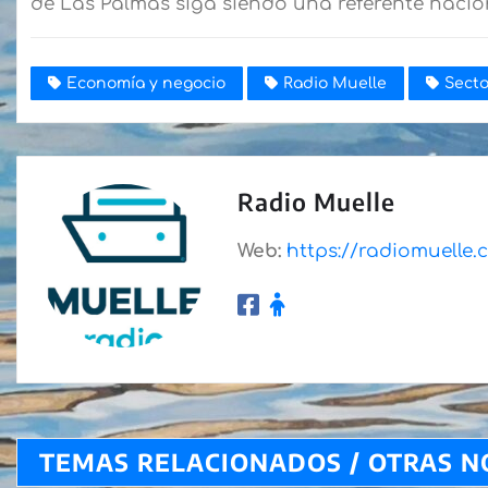
de Las Palmas siga siendo una referente nacion
Economía y negocio
Radio Muelle
Secto
Radio Muelle
Web:
https://radiomuelle
TEMAS RELACIONADOS / OTRAS N