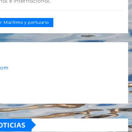
al e internacional.
r Marítimo y portuario
.com
OTICIAS