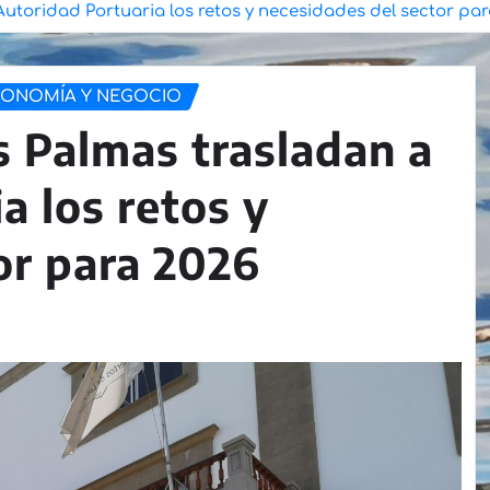
Autoridad Portuaria los retos y necesidades del sector pa
ONOMÍA Y NEGOCIO
s Palmas trasladan a
a los retos y
or para 2026