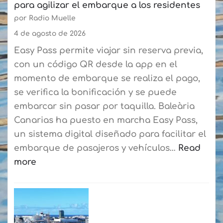
para agilizar el embarque a los residentes
Federación
por Radio Muelle
de
Vela
4 de agosto de 2026
Latina
Easy Pass permite viajar sin reserva previa,
Canaria
con un código QR desde la app en el
de
momento de embarque se realiza el pago,
Botes
se verifica la bonificación y se puede
consolidan
embarcar sin pasar por taquilla. Baleària
su
Canarias ha puesto en marcha Easy Pass,
curso
un sistema digital diseñado para facilitar el
de
embarque de pasajeros y vehículos…
Read
verano
more
con
:
más
Baleària
de
Canarias
50
estrena