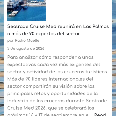
participantes
un
cada
sistema
semana
digital
Seatrade Cruise Med reunirá en Las Palmas
en
a más de 90 expertos del sector
la
por Radio Muelle
ruta
Playa
3 de agosto de 2026
Blanca-
Para analizar cómo responder a unas
Corralejo
expectativas cada vez más exigentes del
para
sector y actividad de los cruceros turísticos
agilizar
Más de 90 líderes internacionales del
el
sector compartirán su visión sobre los
embarque
principales retos y oportunidades de la
a
industria de los cruceros durante Seatrade
los
Cruise Med 2026, que se celebrará los
residentes
próximos 16 y 17 de septiembre en el…
Read