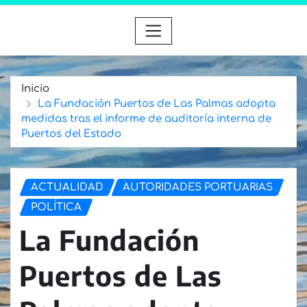
Inicio
La Fundación Puertos de Las Palmas adopta
medidas tras el informe de auditoría interna de
Puertos del Estado
ACTUALIDAD
AUTORIDADES PORTUARIAS
POLÍTICA
La Fundación
Puertos de Las