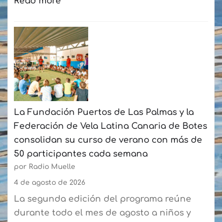
Read more
:
El
mercado
náutico
cierra
hasta
julio
La Fundación Puertos de Las Palmas y la
con
Federación de Vela Latina Canaria de Botes
un
consolidan su curso de verano con más de
crecimiento
50 participantes cada semana
acumulado
por Radio Muelle
del
6,8%
4 de agosto de 2026
La segunda edición del programa reúne
durante todo el mes de agosto a niños y