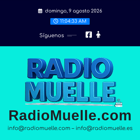
Saltar
domingo, 9 agosto 2026
al
contenido
11:04:35 AM
Síguenos
RadioMuelle.com
info@radiomuelle.com – info@radiomuelle.es