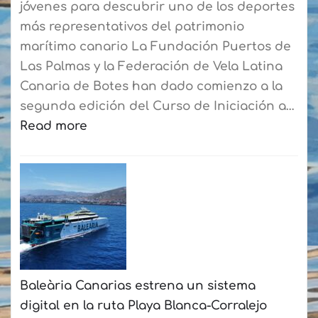
jóvenes para descubrir uno de los deportes
más representativos del patrimonio
marítimo canario La Fundación Puertos de
Las Palmas y la Federación de Vela Latina
Canaria de Botes han dado comienzo a la
segunda edición del Curso de Iniciación a…
Read more
:
La
Fundación
Puertos
de
Las
Palmas
Baleària Canarias estrena un sistema
y
digital en la ruta Playa Blanca-Corralejo
la