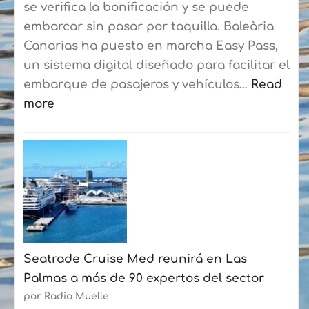
Botes
se verifica la bonificación y se puede
consolidan
embarcar sin pasar por taquilla. Baleària
su
Canarias ha puesto en marcha Easy Pass,
curso
un sistema digital diseñado para facilitar el
de
embarque de pasajeros y vehículos…
Read
verano
more
con
:
más
Baleària
de
Canarias
50
estrena
participantes
un
cada
sistema
semana
digital
Seatrade Cruise Med reunirá en Las
en
Palmas a más de 90 expertos del sector
la
por Radio Muelle
ruta