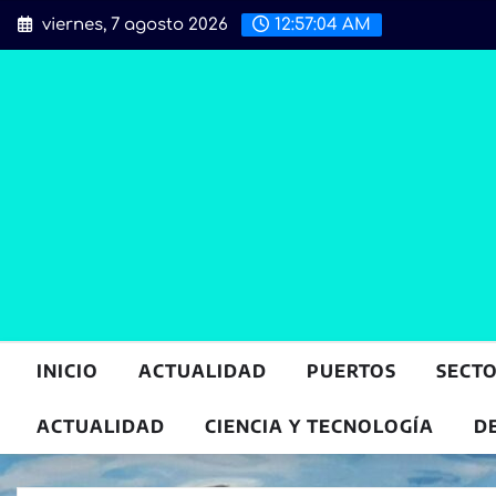
Saltar
viernes, 7 agosto 2026
12:57:06 AM
al
contenido
INICIO
ACTUALIDAD
PUERTOS
SECT
ACTUALIDAD
CIENCIA Y TECNOLOGÍA
D