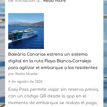
de Iniciación a…
Read more
:
La
Fundación
Puertos
de
Las
Palmas
Baleària Canarias estrena un sistema
y
digital en la ruta Playa Blanca-Corralejo
la
para agilizar el embarque a los residentes
Federación
por Radio Muelle
de
Vela
4 de agosto de 2026
Latina
Easy Pass permite viajar sin reserva previa,
Canaria
con un código QR desde la app en el
de
momento de embarque se realiza el pago,