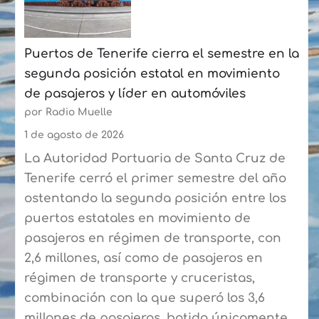
en
Las
Puertos de Tenerife cierra el semestre en la
Palmas
segunda posición estatal en movimiento
a
de pasajeros y líder en automóviles
más
por Radio Muelle
de
90
1 de agosto de 2026
expertos
La Autoridad Portuaria de Santa Cruz de
del
Tenerife cerró el primer semestre del año
sector
ostentando la segunda posición entre los
puertos estatales en movimiento de
pasajeros en régimen de transporte, con
2,6 millones, así como de pasajeros en
régimen de transporte y cruceristas,
combinación con la que superó los 3,6
millones de pasajeros, batido únicamente…