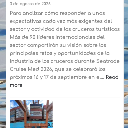
Playa
3 de agosto de 2026
Blanca-
Para analizar cómo responder a unas
Corralejo
expectativas cada vez más exigentes del
para
sector y actividad de los cruceros turísticos
agilizar
Más de 90 líderes internacionales del
el
sector compartirán su visión sobre los
embarque
principales retos y oportunidades de la
a
industria de los cruceros durante Seatrade
los
Cruise Med 2026, que se celebrará los
residentes
próximos 16 y 17 de septiembre en el…
Read
more
:
Seatrade
Cruise
Med
reunirá