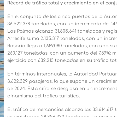
Récord de tráfico total y crecimiento en el con
En el conjunto de los cinco puertos de la Autori
36.522.378 toneladas, con un incremento del 14,
Las Palmas alcanza 31.805.641 toneladas y regis
Arrecife suma 2.135.317 toneladas, con un incre
Rosario llega a 1.689.080 toneladas, con una su
260.127 toneladas, con un aumento del 7,89%; mi
ejercicio con 632.213 toneladas en su tráfico tot
En términos interanuales, la Autoridad Portuari
3.622.329 pasajeros, lo que supone un crecimien
de 2024. Esta cifra se desglosa en un incremento
dinamismo del tráfico turístico.
El tráfico de mercancías alcanza las 33.614.61
se registraron 28.856.330 toneladas. La pesca