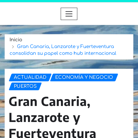
Inicio
Gran Canaria, Lanzarote y Fuerteventura
consolidan su papel como hub internacional
ACTUALIDAD
ECONOMÍA Y NEGOCIO
PUERTOS
Gran Canaria,
Lanzarote y
Fuerteventura