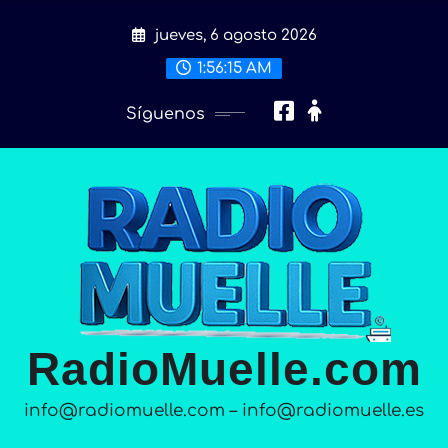
Saltar
jueves, 6 agosto 2026
al
contenido
1:56:17 AM
Síguenos
RadioMuelle.com
info@radiomuelle.com – info@radiomuelle.es