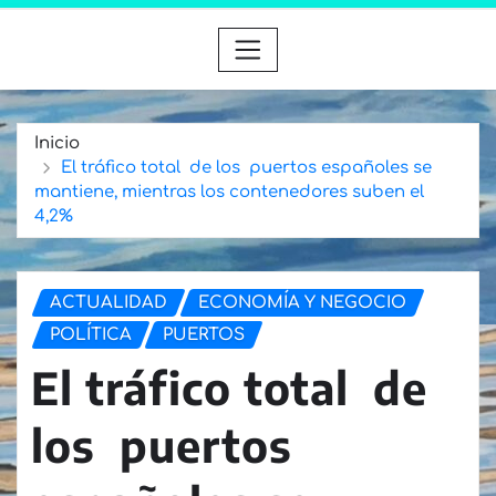
Inicio
El tráfico total de los puertos españoles se
mantiene, mientras los contenedores suben el
4,2%
ACTUALIDAD
ECONOMÍA Y NEGOCIO
POLÍTICA
PUERTOS
El tráfico total de
los puertos