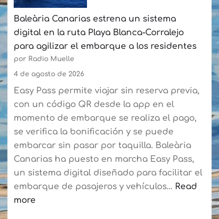
Palmas
Baleària Canarias estrena un sistema
y
digital en la ruta Playa Blanca-Corralejo
la
para agilizar el embarque a los residentes
Federación
por Radio Muelle
de
Vela
4 de agosto de 2026
Latina
Easy Pass permite viajar sin reserva previa,
Canaria
con un código QR desde la app en el
de
momento de embarque se realiza el pago,
Botes
se verifica la bonificación y se puede
consolidan
embarcar sin pasar por taquilla. Baleària
su
Canarias ha puesto en marcha Easy Pass,
curso
un sistema digital diseñado para facilitar el
de
embarque de pasajeros y vehículos…
Read
verano
more
con
: