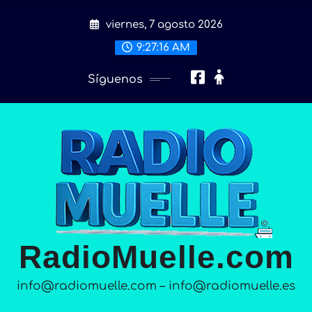
Saltar
viernes, 7 agosto 2026
al
contenido
9:27:18 AM
Síguenos
RadioMuelle.com
info@radiomuelle.com – info@radiomuelle.es