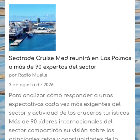
más
Baleària
de
Canarias
50
estrena
participantes
un
cada
sistema
semana
digital
Seatrade Cruise Med reunirá en Las Palmas
en
a más de 90 expertos del sector
la
por Radio Muelle
ruta
Playa
3 de agosto de 2026
Blanca-
Para analizar cómo responder a unas
Corralejo
expectativas cada vez más exigentes del
para
sector y actividad de los cruceros turísticos
agilizar
Más de 90 líderes internacionales del
el
sector compartirán su visión sobre los
embarque
principales retos y oportunidades de la