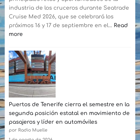
a
industria de los cruceros durante Seatrade
los
Cruise Med 2026, que se celebrará los
residentes
próximos 16 y 17 de septiembre en el…
Read
more
:
Seatrade
Cruise
Med
reunirá
en
Las
Puertos de Tenerife cierra el semestre en la
Palmas
segunda posición estatal en movimiento de
a
pasajeros y líder en automóviles
más
por Radio Muelle
de
90
1 de agosto de 2026