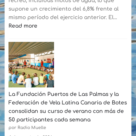
recreo, incluidas motos de agua, lo que
supone un crecimiento del 6,8% frente al
mismo período del ejercicio anterior. El…
Read more
:
El
mercado
náutico
cierra
hasta
julio
La Fundación Puertos de Las Palmas y la
con
Federación de Vela Latina Canaria de Botes
un
consolidan su curso de verano con más de
crecimiento
50 participantes cada semana
acumulado
por Radio Muelle
del