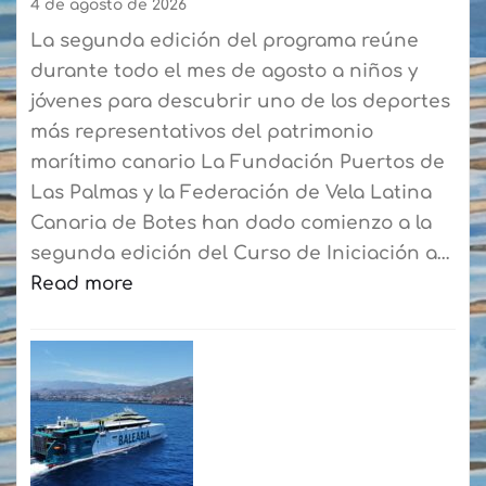
6,8%
4 de agosto de 2026
La segunda edición del programa reúne
durante todo el mes de agosto a niños y
jóvenes para descubrir uno de los deportes
más representativos del patrimonio
marítimo canario La Fundación Puertos de
Las Palmas y la Federación de Vela Latina
Canaria de Botes han dado comienzo a la
segunda edición del Curso de Iniciación a…
Read more
:
La
Fundación
Puertos
de
Las