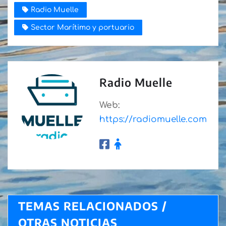
Radio Muelle
Sector Marítimo y portuario
Radio Muelle
Web:
https://radiomuelle.com
TEMAS RELACIONADOS /
OTRAS NOTICIAS