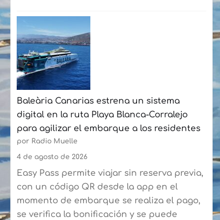
:
La
Fundación
Puertos
de
Las
Palmas
Baleària Canarias estrena un sistema
y
digital en la ruta Playa Blanca-Corralejo
la
para agilizar el embarque a los residentes
Federación
por Radio Muelle
de
Vela
4 de agosto de 2026
Latina
Easy Pass permite viajar sin reserva previa,
Canaria
con un código QR desde la app en el
de
momento de embarque se realiza el pago,
Botes
se verifica la bonificación y se puede