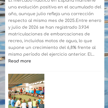
El mercado náutico en España mantiene
una evolución positiva en el acumulado del
año, aunque julio refleja una corrección
respecto al mismo mes de 2025.Entre enero
y julio de 2026 se han registrado 3.934
matriculaciones de embarcaciones de
recreo, incluidas motos de agua, lo que
supone un crecimiento del 6,8% frente al
mismo período del ejercicio anterior. El…
Read more
:
El
mercado
náutico
cierra
hasta