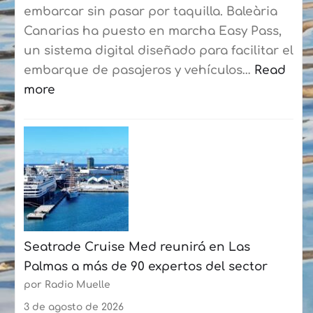
consolidan
embarcar sin pasar por taquilla. Baleària
su
Canarias ha puesto en marcha Easy Pass,
curso
un sistema digital diseñado para facilitar el
de
embarque de pasajeros y vehículos…
Read
verano
more
con
:
más
Baleària
de
Canarias
50
estrena
participantes
un
cada
sistema
semana
digital
Seatrade Cruise Med reunirá en Las
en
Palmas a más de 90 expertos del sector
la
por Radio Muelle
ruta
Playa
3 de agosto de 2026