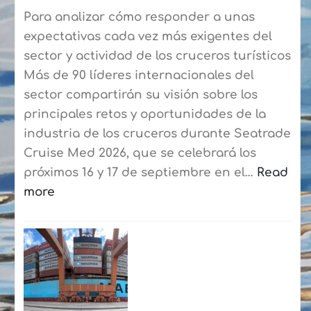
Blanca-
Para analizar cómo responder a unas
Corralejo
expectativas cada vez más exigentes del
para
sector y actividad de los cruceros turísticos
agilizar
Más de 90 líderes internacionales del
el
sector compartirán su visión sobre los
embarque
principales retos y oportunidades de la
a
industria de los cruceros durante Seatrade
los
Cruise Med 2026, que se celebrará los
residentes
próximos 16 y 17 de septiembre en el…
Read
more
:
Seatrade
Cruise
Med
reunirá
en