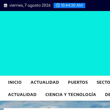
Saltar
viernes, 7 agosto 2026
10:44:31 AM
al
contenido
INICIO
ACTUALIDAD
PUERTOS
SECT
ACTUALIDAD
CIENCIA Y TECNOLOGÍA
D