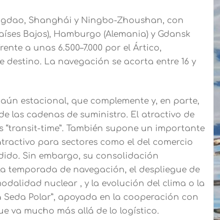
 Qingdao, Shanghái y Ningbo-Zhoushan, con
Países Bajos), Hamburgo (Alemania) y Gdansk
frente a unas 6.500–7.000 por el Ártico,
e destino. La navegación se acorta entre 16 y
, aún estacional, que complemente y, en parte,
 de las cadenas de suministro. El atractivo de
os “transit-time”. También supone un importante
tractivo para sectores como el del comercio
adido. Sin embargo, su consolidación
la temporada de navegación, el despliegue de
dalidad nuclear , y la evolución del clima o la
la Seda Polar”, apoyada en la cooperación con
e va mucho más allá de lo logístico.