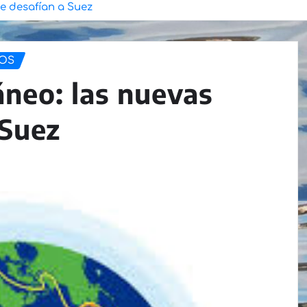
ue desafían a Suez
OS
áneo: las nuevas
 Suez