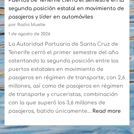
Puertos de Tenerife cierra el semestre en la
Palmas
segunda posición estatal en movimiento de
a
pasajeros y líder en automóviles
más
por Radio Muelle
de
90
1 de agosto de 2026
expertos
La Autoridad Portuaria de Santa Cruz de
del
Tenerife cerró el primer semestre del año
sector
ostentando la segunda posición entre los
puertos estatales en movimiento de
pasajeros en régimen de transporte, con 2,6
millones, así como de pasajeros en régimen
de transporte y cruceristas, combinación
con la que superó los 3,6 millones de
pasajeros, batido únicamente…
Read more
:
Puertos