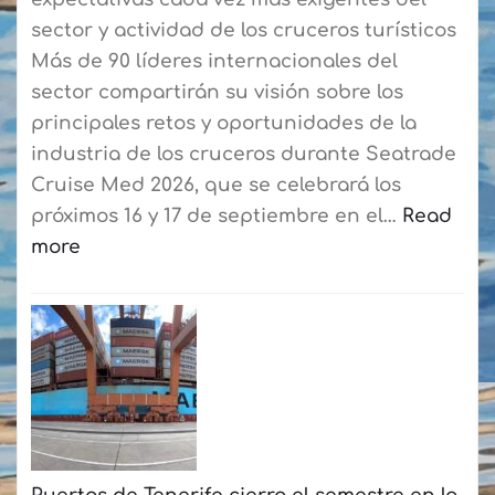
para
sector y actividad de los cruceros turísticos
agilizar
Más de 90 líderes internacionales del
el
sector compartirán su visión sobre los
embarque
principales retos y oportunidades de la
a
industria de los cruceros durante Seatrade
los
Cruise Med 2026, que se celebrará los
residentes
próximos 16 y 17 de septiembre en el…
Read
more
:
Seatrade
Cruise
Med
reunirá
en
Las