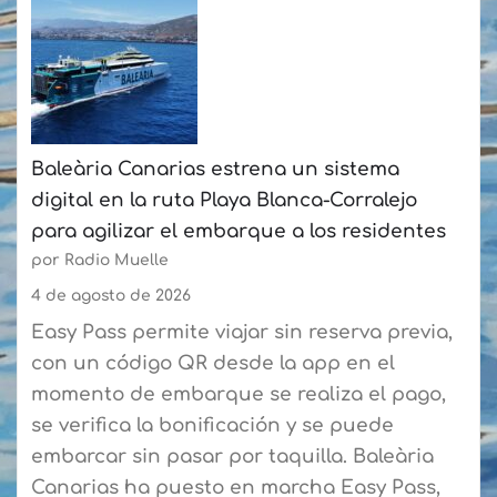
Fundación
Puertos
de
Las
Palmas
Baleària Canarias estrena un sistema
y
digital en la ruta Playa Blanca-Corralejo
la
para agilizar el embarque a los residentes
Federación
por Radio Muelle
de
Vela
4 de agosto de 2026
Latina
Easy Pass permite viajar sin reserva previa,
Canaria
con un código QR desde la app en el
de
momento de embarque se realiza el pago,
Botes
se verifica la bonificación y se puede
consolidan
embarcar sin pasar por taquilla. Baleària
su
Canarias ha puesto en marcha Easy Pass,