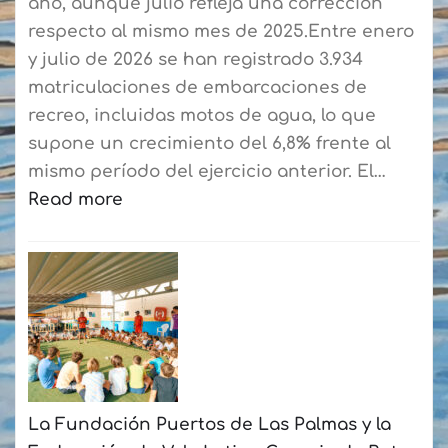
año, aunque julio refleja una corrección
respecto al mismo mes de 2025.Entre enero
y julio de 2026 se han registrado 3.934
matriculaciones de embarcaciones de
recreo, incluidas motos de agua, lo que
supone un crecimiento del 6,8% frente al
mismo período del ejercicio anterior. El…
Read more
:
El
mercado
náutico
cierra
hasta
julio
La Fundación Puertos de Las Palmas y la
con