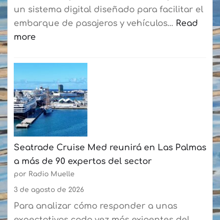
curso
un sistema digital diseñado para facilitar el
de
embarque de pasajeros y vehículos…
Read
verano
more
con
:
más
Baleària
de
Canarias
50
estrena
participantes
un
cada
sistema
semana
digital
Seatrade Cruise Med reunirá en Las Palmas
en
a más de 90 expertos del sector
la
por Radio Muelle
ruta
Playa
3 de agosto de 2026
Blanca-
Para analizar cómo responder a unas
Corralejo
expectativas cada vez más exigentes del