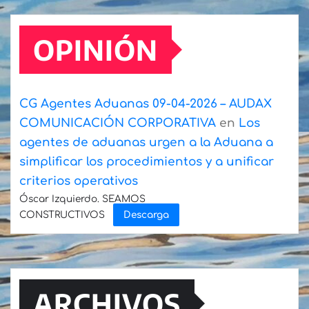
de
Tenerife
OPINIÓN
cierra
el
semestre
en
CG Agentes Aduanas 09-04-2026 – AUDAX
la
COMUNICACIÓN CORPORATIVA
en
Los
segunda
agentes de aduanas urgen a la Aduana a
posición
simplificar los procedimientos y a unificar
estatal
criterios operativos
en
Óscar Izquierdo. SEAMOS
CONSTRUCTIVOS
Descarga
movimiento
de
pasajeros
y
ARCHIVOS
líder