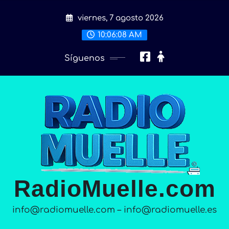
Saltar
viernes, 7 agosto 2026
al
contenido
10:06:10 AM
Síguenos
RadioMuelle.com
info@radiomuelle.com – info@radiomuelle.es